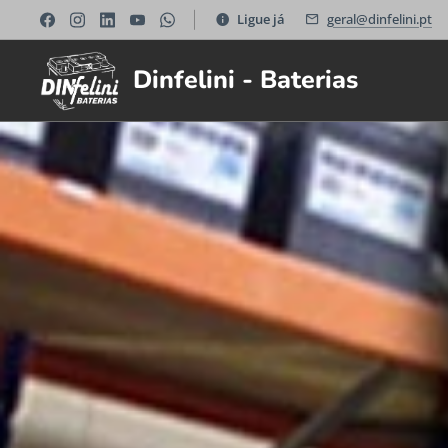
Ligue já
geral@dinfelini.pt
Dinfelini - Baterias